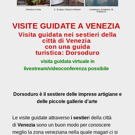
Tour speciali
mimosa in fiore
C. Scarpa, Palazzo Masieri
complesso Junghans, B.
Podrecca
Visite guidate virtuali
VISITE GUIDATE A VENEZIA
Biennale
Visita guidata nei sestieri della
Biennale Arte
città di Venezia
Biennale Architettura
con una guida
turistica: Dorsoduro
Tariffe
visita guidata virtuale in
Contatto
livestream/videoconferenza possibile
Dorsoduro è il sestiere delle imprese artigiane e
delle piccole gallerie d'arte
Le visite guidate attraverso
i sestier
i della città
di
Venezia
sono un buon modo per conoscere
meglio la zona veneziana nella quale magari ci si