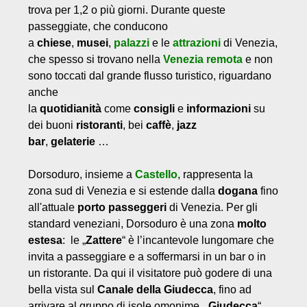
trova per 1,2 o più giorni. Durante queste
passeggiate, che conducono
a
chiese
,
musei
,
palazzi
e le
attrazioni
di Venezia,
che spesso si trovano nella
Venezia remota
e non
sono toccati dal grande flusso turistico, riguardano
anche
la
quotidianità
come
consigli
e
informazioni
su
dei buoni
ristoranti
, bei
caffè
,
jazz
bar
,
gelaterie
…
Dorsoduro, insieme a
Castello
, rappresenta la
zona sud di Venezia e si estende dalla
dogana
fino
all'attuale
porto passeggeri
di Venezia. Per gli
standard veneziani, Dorsoduro è una zona
molto
estesa
: le „
Zattere
“ è l’incantevole lungomare che
invita a passeggiare e a soffermarsi in un bar o in
un ristorante. Da qui il visitatore può godere di una
bella vista sul
Canale della Giudecca
, fino ad
arrivare al gruppo di isole omonime, „
Giudecca
“,