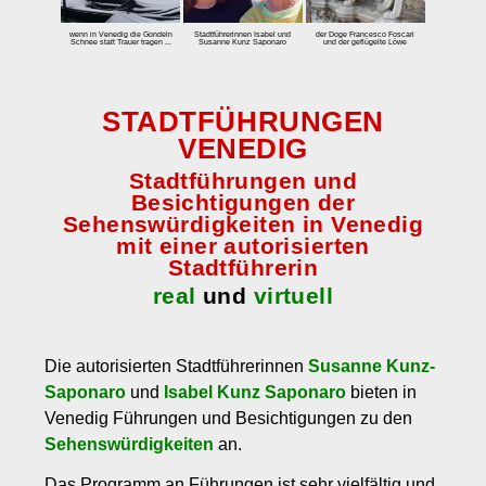
zum Einbuchen
wenn in Venedig die Gondeln
Stadtführerinnen Isabel und
der Doge Francesco Foscari
Schnee statt Trauer tragen ...
Susanne Kunz Saponaro
und der geflügelte Löwe
Preise
Tarife
STADTFÜHRUNGEN
Eintrittspreis Venedig und Eintrittspreise für Museen
VENEDIG
Stornobedingungen
Stadtführungen und
Besichtigungen der
Kontakt
Sehenswürdigkeiten in Venedig
Über uns
mit einer autorisierten
Stadtführerin
Kundenmeinungen
real
und
virtuell
Die autorisierten Stadtführerinnen
Susanne Kunz-
Saponaro
und
Isabel Kunz Saponaro
bieten in
Venedig Führungen und Besichtigungen zu den
Sehenswürdigkeiten
an.
Das Programm an Führungen ist sehr vielfältig und