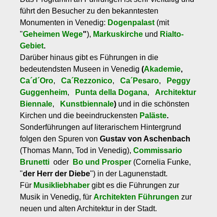
führt den Besucher zu den bekanntesten
Monumenten in Venedig:
Dogenpalast
(mit
"
Geheimen Wege
"
),
Markuskirche
und
Rialto-
Gebiet
.
Darüber hinaus gibt es Führungen in die
bedeutendsten Museen in Venedig
(
Akademie
,
Ca´d´Oro
,
Ca´Rezzonico
,
Ca´Pesaro
,
Peggy
Guggenheim
,
Punta della Dogana
,
Architektur
Biennale
,
Kunstbiennale
)
und in die schönsten
Kirchen und die beeindruckensten
Paläste
.
Sonderführungen auf literarischem Hintergrund
folgen den Spuren von
Gustav von Aschenbach
(Thomas Mann, Tod in Venedig),
Commissario
Brunetti
oder
Bo und Prosper
(Cornelia Funke,
"
der Herr der Diebe
") in der Lagunenstadt.
Für
Musikliebhaber
gibt es die Führungen zur
Musik in Venedig, für
Architekten Führungen
zur
neuen und alten Architektur in der Stadt.