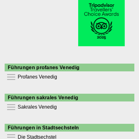
Führungen profanes Venedig
Profanes Venedig
⯆
Führungen sakrales Venedig
Akademie Venedig
Sakrales Venedig
Canal Grande
Ca´Pesaro
⯆
Dogenpalast
Führungen in Stadtsechsteln
Markuskirche
Klassische Moderne
Die Stadtsechstel
Ordenskirchen