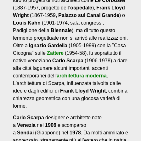
furono progetti di noti architetti come
Le Corbusier
(1887-1957, progetto dell’
ospedale
),
Frank Lloyd
Wright
(1867-1959,
Palazzo sul Canal Grande
) o
Louis Kahn
(1901-1974, sala congressi,
Padiglione della
Biennale
), ma di tutto questo
fermento progettuale non si arrivò alle realizzazioni.
Oltre a
Ignazio Gardella
(1905-1999) con la "Casa
Cicogna" sulle
Zattere
(1954-58), fu soprattutto il
nativo veneziano
Carlo Scarpa
(1906-1978) a dare
alla città lagunare alcuni importanti accenti
contemporanei dell'
architettura moderna
.
L'architettura di Scarpa, influenzata talvolta dalle
idee e dagli edifici di
Frank Lloyd Wright
, combina
chiarezza geometrica con una giocosa varietà di
forme.
Carlo Scarpa
designer e architetto nato
a
Venezia
nel
1906
e scomparso
a
Sendai
(Giappone) nel
1978
. Da molti ammirato e
apprezzato, stranamente più all’estero che in patria,