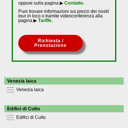
oppure sulla pagina ▶
Contatto
.
Puoi trovare informazioni sui prezzi dei nostri
tour in loco o tramite videoconferenza alla
pagina ▶
Tariffe
.
Richiesta /
Prenotazione
Venezia laica
Venezia laica
⯆
Edifici di Culto
Accademia
Edifici di Culto
Canal Grande
Guggenheim