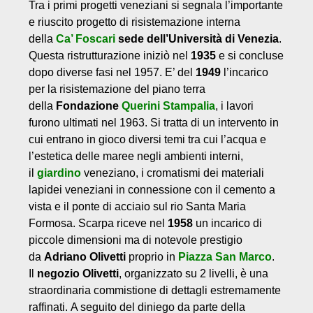
Tra i primi progetti veneziani si segnala l’importante
e riuscito progetto di risistemazione interna
della
Ca’ Foscari
sede dell’Università di Venezia
.
Questa ristrutturazione iniziò nel
1935
e si concluse
dopo diverse fasi nel 1957. E’ del
1949
l’incarico
per la risistemazione del piano terra
della
Fondazione
Querini Stampalia
, i lavori
furono ultimati nel 1963. Si tratta di un intervento in
cui entrano in gioco diversi temi tra cui l’acqua e
l’estetica delle maree negli ambienti interni,
il
giardino
veneziano, i cromatismi dei materiali
lapidei veneziani in connessione con il cemento a
vista e il ponte di acciaio sul rio Santa Maria
Formosa. Scarpa riceve nel
1958
un incarico di
piccole dimensioni ma di notevole prestigio
da
Adriano Olivetti
proprio in
Piazza San Marco
.
Il
negozio Olivetti
, organizzato su 2 livelli, è una
straordinaria commistione di dettagli estremamente
raffinati. A seguito del diniego da parte della