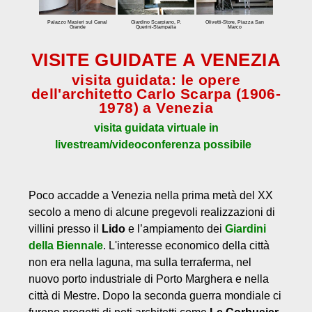
Tour speciali
Palazzo Masieri sul Canal
Giardino Scarpiano, P.
Olivetti-Store, Piazza San
Grande
Querini-Stampalia
Marco
Visite guidate virtuali
VISITE GUIDATE A VENEZIA
Biennale
visita guidata: le opere
Biennale Arte
dell'architetto Carlo Scarpa (1906-
Biennale Architettura
1978) a Venezia
visita guidata virtuale in
Tariffe
livestream/videoconferenza possibile
Contatto
Poco accadde a Venezia nella prima metà del XX
secolo a meno di alcune pregevoli realizzazioni di
villini presso il
Lido
e l’ampiamento dei
Giardini
della Biennale
. L'interesse economico della città
non era nella laguna, ma sulla terraferma, nel
nuovo porto industriale di Porto Marghera e nella
città di Mestre. Dopo la seconda guerra mondiale ci