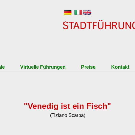
Direkt zum Inhalt
le
Virtuelle Führungen
Preise
Kontakt
iennale
zum Einbuchen
Tarife
ktur Biennale
Eintrittspreis Venedig und
Eintrittspreise für Museen
"Venedig ist ein Fisch"
Stornobedingungen
(Tiziano Scarpa)