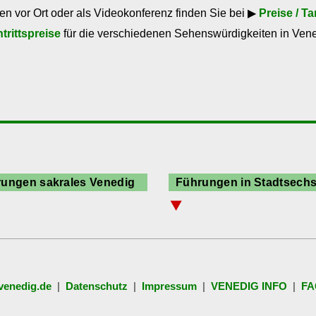
n vor Ort oder als Videokonferenz finden Sie bei ▶
Preise / Ta
ntrittspreise
für die verschiedenen Sehenswürdigkeiten in Vene
ungen sakrales Venedig
Führungen in Stadtsechs
⯆
rkuskirche
Cannaregio
denskirchen
Castello
n Pietro di Castello
Dorsoduro
nedig und Palladio
San Marco
venedig.de
|
Datenschutz
|
Impressum
|
VENEDIG INFO
|
FA
San Polo