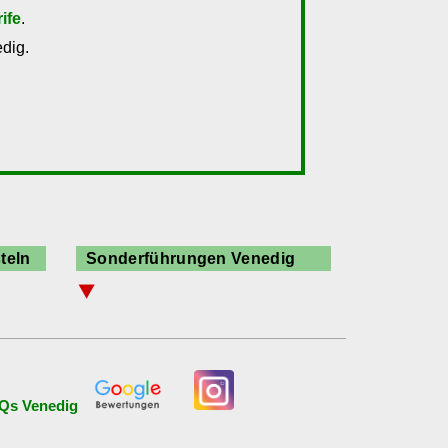
rife
.
dig.
teln
Sonderführungen Venedig
⯆
neu: Führung Verkündigung
Aktuelle Ausstellungen
Alltag im abseitigen Venedig
Architektur
Qs Venedig
Architektur Biennale