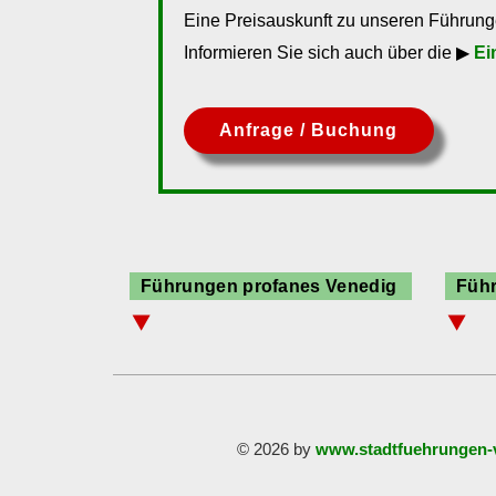
Eine Preisauskunft zu unseren Führunge
Informieren Sie sich auch über die ▶
Ei
Anfrage / Buchung
Führungen profanes Venedig
Führ
⯆
⯆
Akademie Venedig
Ma
Canal Grande
Or
Ca´Pesaro
Sa
Dogenpalast
Ve
© 2026 by
www.stadtfuehrungen-
Klassische Moderne