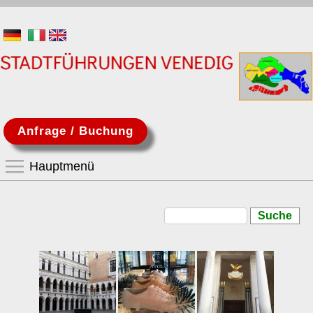
Direkt zum Inhalt
Stadtführungen und
Besichtigungen der
Sehenswürdigkeiten
in Venedig
Anfrage / Buchung
Hauptmenü
Hauptmenü
Home
Suche
Suchformular
Besichtigungen
Biennale
Kunst Biennale
Architektur Biennale
Virtuelle Führungen