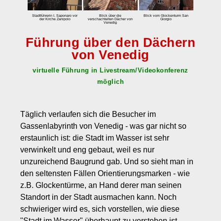
zum Einbuchen
Stadtführerin I. Saponaro vor
Blick über die
Blick vom Glockenturm San
der Kirche Zanipolo
verschachtelten Dächer von
Giorgio
Venedig
Preise
Führung über den Dächern
Tarife
von Venedig
Eintrittspreis Venedig und Eintrittspreise für Museen
virtuelle Führung in Livestream/Videokonferenz
Stornobedingungen
möglich
Kontakt
Über uns
Täglich verlaufen sich die Besucher im
Kundenmeinungen
Gassenlabyrinth von Venedig - was gar nicht so
erstaunlich ist: die Stadt im Wasser ist sehr
verwinkelt und eng gebaut, weil es nur
unzureichend Baugrund gab. Und so sieht man in
den seltensten Fällen Orientierungsmarken - wie
z.B. Glockentürme, an Hand derer man seinen
Standort in der Stadt ausmachen kann. Noch
schwieriger wird es, sich vorstellen, wie diese
"Stadt im Wasser" überhaupt zu verstehen ist.