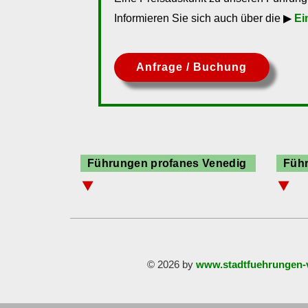
Informieren Sie sich auch über die ▶
Ei
Anfrage / Buchung
Führungen profanes Venedig
Führ
⯆
⯆
Akademie Venedig
Ma
Canal Grande
Or
Ca´Pesaro
Sa
Dogenpalast
Ve
© 2026 by
www.stadtfuehrungen-
Klassische Moderne
Markusplatz