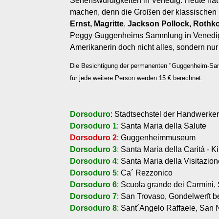
Sehenswürdigkeiten in Venedig. Heute hat m
machen, denn die Großen der klassischen 
Ernst, Magritte
,
Jackson Pollock, Rothk
Peggy Guggenheims Sammlung in Venedig bi
Amerikanerin doch nicht alles, sondern nur 
Die Besichtigung der permanenten "Guggenheim-S
für jede weitere Person werden 15 € berechnet.
Dorsoduro
: Stadtsechstel der Handwerke
Dorsoduro 1
: Santa Maria della Salute
Dorsoduro 2
: Guggenheimmuseum
Dorsoduro 3
:
Santa Maria della Caritá - Ki
Dorsoduro 4
: Santa Maria della Visitazio
Dorsoduro 5
: Ca´ Rezzonico
Dorsoduro 6
: Scuola grande dei Carmini,
Dorsoduro 7
: San Trovaso, Gondelwerft b
Dorsoduro 8
: Sant´Angelo Raffaele, San 