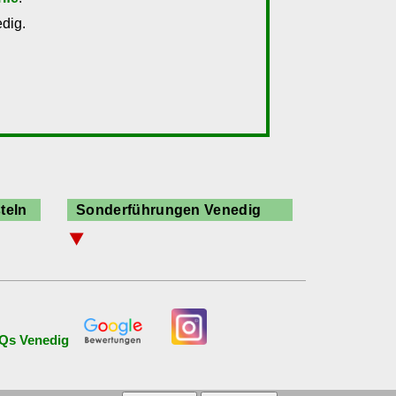
dig.
teln
Sonderführungen Venedig
⯆
neu: Führung Verkündigung
Aktuelle Ausstellungen
Alltag im abseitigen Venedig
Architektur
Qs Venedig
Architektur Biennale
Arsenal