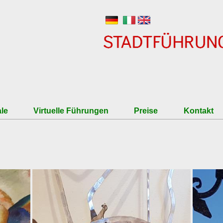
Direkt zum Inhalt
le
Virtuelle Führungen
Preise
Kontakt
iennale
zum Einbuchen
Tarife
ktur Biennale
Eintrittspreis Venedig und
Eintrittspreise für Museen
Stornobedingungen