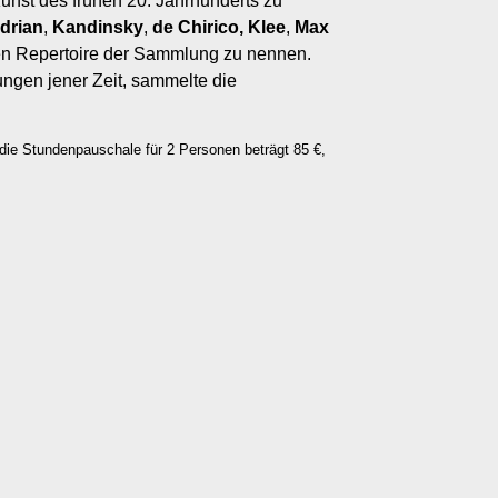
Kunst des frühen 20. Jahrhunderts zu
drian
,
Kandinsky
,
de Chirico, Klee
,
Max
en Repertoire der Sammlung zu nennen.
ngen jener Zeit, sammelte die
 die Stundenpauschale für 2 Personen beträgt 85 €,