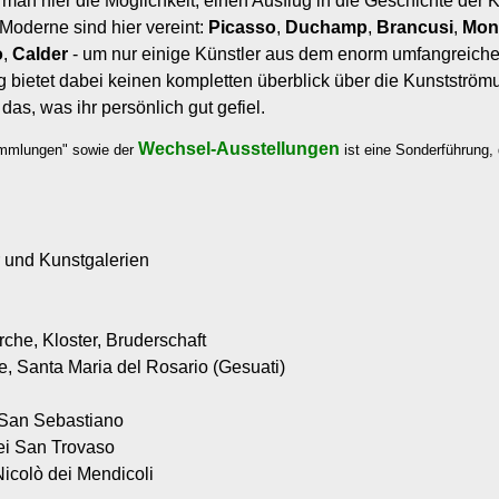
an hier die Möglichkeit, einen Ausflug in die Geschichte der 
Moderne sind hier vereint:
Picasso
,
Duchamp
,
Brancusi
,
Mon
o
,
Calder
- um nur einige Künstler aus dem enorm umfangreich
etet dabei keinen kompletten überblick über die Kunstströmu
das, was ihr persönlich gut gefiel.
Wechsel-Ausstellungen
ammlungen" sowie der
ist eine Sonderführung,
r und Kunstgalerien
rche, Kloster, Bruderschaft
ne, Santa Maria del Rosario (Gesuati)
 San Sebastiano
ei San Trovaso
Nicolò dei Mendicoli