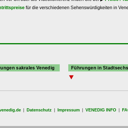
ntrittspreise
für die verschiedenen Sehenswürdigkeiten in Vene
ungen sakrales Venedig
Führungen in Stadtsechs
⯆
rkuskirche
Cannaregio
denskirchen
Castello
n Pietro di Castello
Dorsoduro
nedig und Palladio
San Marco
venedig.de
|
Datenschutz
|
Impressum
|
VENEDIG INFO
|
FA
San Polo
Santa Croce