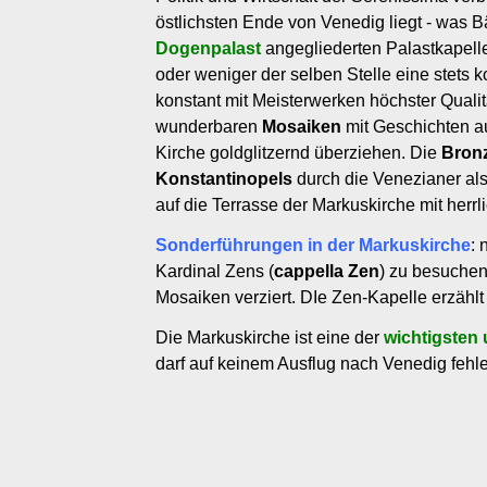
östlichsten Ende von Venedig liegt - was B
Dogenpalast
angegliederten Palastkapell
oder weniger der selben Stelle eine stets 
konstant mit Meisterwerken höchster Qualität
wunderbaren
Mosaiken
mit Geschichten 
Kirche goldglitzernd überziehen. Die
Bron
Konstantinopels
durch die Venezianer al
auf die Terrasse der Markuskirche mit herr
Sonderführungen in der Markuskirche
: 
Kardinal Zens (
cappella Zen
) zu besuchen
Mosaiken verziert. DIe Zen-Kapelle erzähl
Die Markuskirche ist eine der
wichtigsten
darf auf keinem Ausflug nach Venedig fehl
sanmarco-porta-san-alepio.