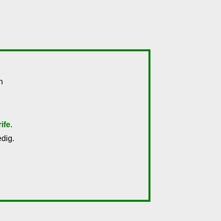
n
rife
.
dig.