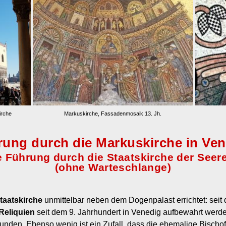
irche
Markuskirche, Fassadenmosaik 13. Jh.
ung durch die Markuskirche in Ve
e Führung durch die Staatskirche der Seer
(ohne Warteschlange)
taatskirche
unmittelbar neben dem Dogenpalast errichtet: seit 
Reliquien
seit dem 9. Jahrhundert in Venedig aufbewahrt werd
bunden. Ebenso wenig ist ein Zufall, dass die ehemalige Bischo