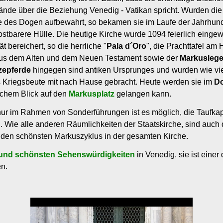
ände über die Beziehung Venedig - Vatikan spricht. Wurden die 
e des Dogen aufbewahrt, so bekamen sie im Laufe der Jahrhun
kostbarere Hülle. Die heutige Kirche wurde 1094 feierlich eing
 bereichert, so die herrliche "
Pala d´Oro
", die Prachttafel am
aus dem Alten und dem Neuen Testament sowie der
Markusleg
zepferde
hingegen sind antiken Ursprunges und wurden wie vi
s Kriegsbeute mit nach Hause gebracht. Heute werden sie im
D
lichem Blick auf den
Markusplatz
gelangen kann.
nur im Rahmen von Sonderführungen ist es möglich, die Taufkap
. Wie alle anderen Räumlichkeiten der Staatskirche, sind auch 
t den schönsten Markuszyklus in der gesamten Kirche.
 und schönsten Sehenswürdigkeiten
in Venedig, sie ist einer
en.
mp4