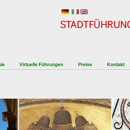
Direkt zum Inhalt
le
Virtuelle Führungen
Preise
Kontakt
iennale
zum Einbuchen
Tarife
ktur Biennale
Eintrittspreis Venedig und
Eintrittspreise für Museen
Stornobedingungen