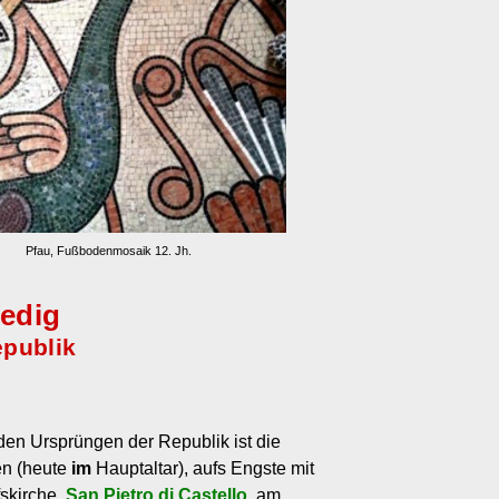
Pfau, Fußbodenmosaik 12. Jh.
nedig
epublik
den Ursprüngen der Republik ist die
en (heute
im
Hauptaltar), aufs Engste mit
fskirche,
San Pietro di Castello
, am