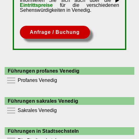
Informieren Sie sich auch über die ▶
Eintrittspreise
für die verschiedenen
Sehenswürdigkeiten in Venedig.
Anfrage / Buchung
Führungen profanes Venedig
Profanes Venedig
⯆
Führungen sakrales Venedig
Akademie Venedig
Sakrales Venedig
Canal Grande
Ca´Pesaro
⯆
Dogenpalast
Führungen in Stadtsechsteln
Markuskirche
Klassische Moderne