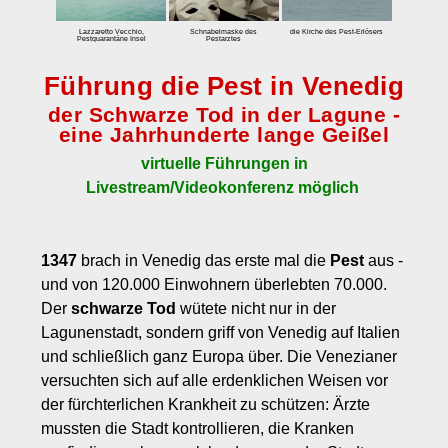
zum Einbuchen
Lazzaretto Vecchio,
Schnabelmaske des
die Kirche des Pest-Erlösers
Pestquarantäne Insel
Pestarztes
Preise
Führung die Pest in Venedig
Tarife
der Schwarze Tod in der Lagune -
Eintrittspreis Venedig und Eintrittspreise für Museen
eine Jahrhunderte lange Geißel
Stornobedingungen
virtuelle Führungen in
Kontakt
Livestream/Videokonferenz möglich
Über uns
Kundenmeinungen
1347
brach in Venedig das erste mal die
Pest
aus -
und von 120.000 Einwohnern überlebten 70.000.
Der
schwarze Tod
wütete nicht nur in der
Lagunenstadt, sondern griff von Venedig auf Italien
und schließlich ganz Europa über. Die Venezianer
versuchten sich auf alle erdenklichen Weisen vor
der fürchterlichen Krankheit zu schützen: Ärzte
mussten die Stadt kontrollieren, die Kranken