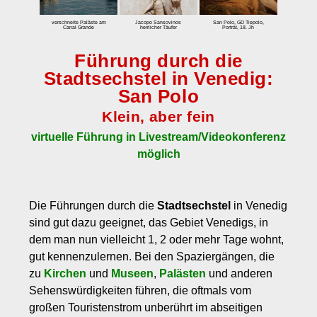
zum Einbuchen
verschneite Paläste am
Jacopo Sansovinos
San Polo, GD Tiepolo,
Canal Grande
herrlicher Täufer
Porträt, 18. Jh
Preise
Führung durch die
Tarife
Stadtsechstel in Venedig:
Eintrittspreis Venedig und Eintrittspreise für Museen
San Polo
Stornobedingungen
Klein, aber fein
Kontakt
virtuelle Führung in Livestream/Videokonferenz
möglich
Über uns
Kundenmeinungen
Die Führungen durch die
Stadtsechstel
in Venedig
sind gut dazu geeignet, das Gebiet Venedigs, in
dem man nun vielleicht 1, 2 oder mehr Tage wohnt,
gut kennenzulernen. Bei den Spaziergängen, die
zu
Kirchen
und
Museen
,
Palästen
und anderen
Sehenswürdigkeiten führen, die oftmals vom
großen Touristenstrom unberührt im abseitigen