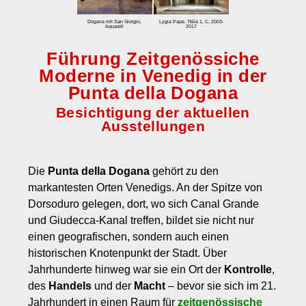
zum Einbuchen
Dogana mit San Giorgio,
Lygia Pape, Ttéia 1, C, 2003-
Aquarell
2017
Preise
Führung Zeitgenössiche
Tarife
Moderne in Venedig in der
Eintrittspreis Venedig und Eintrittspreise für Museen
Punta della Dogana
Stornobedingungen
Besichtigung der aktuellen
Ausstellungen
Kontakt
Über uns
Die
Punta della Dogana
gehört zu den
Kundenmeinungen
markantesten Orten Venedigs. An der Spitze von
Dorsoduro gelegen, dort, wo sich Canal Grande
und Giudecca-Kanal treffen, bildet sie nicht nur
einen geografischen, sondern auch einen
historischen Knotenpunkt der Stadt. Über
Jahrhunderte hinweg war sie ein Ort der
Kontrolle
,
des
Handels
und der
Macht
– bevor sie sich im 21.
Jahrhundert in einen Raum für
zeitgenössische