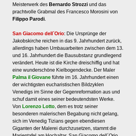
Meisterwerk des
Bernardo Strozzi
und das
prachtvolle Grabmal des Francesco Morosini von
Filippo Parodi
.
San Giacomo dell´Orio
: Die Ursprünge der
Jakobskirche reichen in das 9. Jahrhundert zurück,
allerdings haben Umbauarbeiten zwischen dem 13.
und 16. Jahrhundert die Bausubstanz grundlegend
verändert. Heute ist die Kirche dreischiffig und hat
eine wunderschöne Kielbogendecke. Der Maler
Palma il Giovane
führte im 16. Jahrhundert einen
der wichtigsten eucharistischen Bildzyklen
Venedigs im Sinne der Gegenreformation aus und
schuf damit eines seiner bedeutendsten Werke.
Von
Lorenzo Lotto
, dem es trotz seiner
besonderen malerischen Begabung nicht gelang,
sich im Venedig Tizians gegen ebendiesen
Giganten der Malerei durchzusetzen, stammt die
Marientafel am Hochaltar. San Giacomo dell´Orio