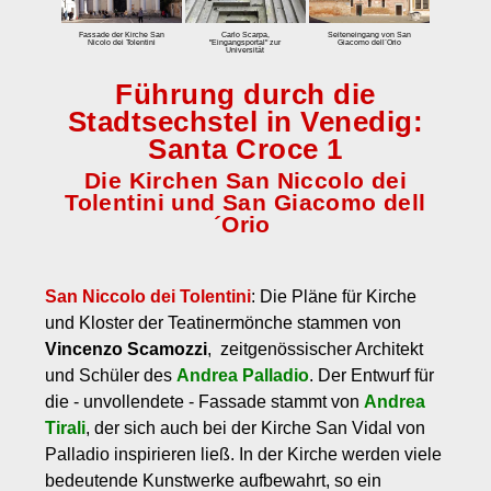
zum Einbuchen
Fassade der Kirche San
Carlo Scarpa,
Seiteneingang von San
Nicolo dei Tolentini
"Eingangsportal" zur
Giacomo dell´Orio
Universität
Preise
Führung durch die
Tarife
Stadtsechstel in Venedig:
Eintrittspreis Venedig und Eintrittspreise für Museen
Santa Croce 1
Stornobedingungen
Die Kirchen San Niccolo dei
Tolentini und San Giacomo dell
Kontakt
´Orio
Über uns
Kundenmeinungen
San Niccolo dei Tolentini
: Die Pläne für Kirche
und Kloster der Teatinermönche stammen von
Vincenzo Scamozzi
, zeitgenössischer Architekt
und Schüler des
Andrea Palladio
. Der Entwurf für
die - unvollendete - Fassade stammt von
Andrea
Tirali
, der sich auch bei der Kirche San Vidal von
Palladio inspirieren ließ. In der Kirche werden viele
bedeutende Kunstwerke aufbewahrt, so ein