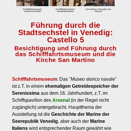
zum Einbuchen
Schifffahrtsmuseum,
Schifffahrtsmuseum,
San Martino, Fassade zum
historische Boote
Gondeldekoration
Wasser
Preise
Führung durch die
Tarife
Stadtsechstel in Venedig:
Eintrittspreis Venedig und Eintrittspreise für Museen
Castello 5
Stornobedingungen
Besichtigung und Führung durch
das Schifffahrtsmuseum und die
Kontakt
Kirche San Martino
Über uns
Kundenmeinungen
Schifffahrtsmuseum
: Das "Museo storico navale"
ist z.T. in einem
ehemaligen Getreidespeicher der
Serenissima
aus dem 16. Jahrhundert, z.T. im
Schiffspavillon des
Arsenal
(in der Regel nicht
zugänglich) untergebracht. Hauptthema der
Ausstellung ist die
Geschichte der Marine der
Seerepublik Venedig
, aber auch der
Marine
Italiens
wird entsprechender Raum gewährt wie