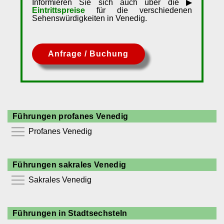
Informieren Sie sich auch über die ▶
Eintrittspreise
für die verschiedenen
Sehenswürdigkeiten in Venedig.
Anfrage / Buchung
Führungen profanes Venedig
Profanes Venedig
⯆
Führungen sakrales Venedig
Akademie Venedig
Sakrales Venedig
Canal Grande
Ca´Pesaro
⯆
Dogenpalast
Führungen in Stadtsechsteln
Markuskirche
Klassische Moderne