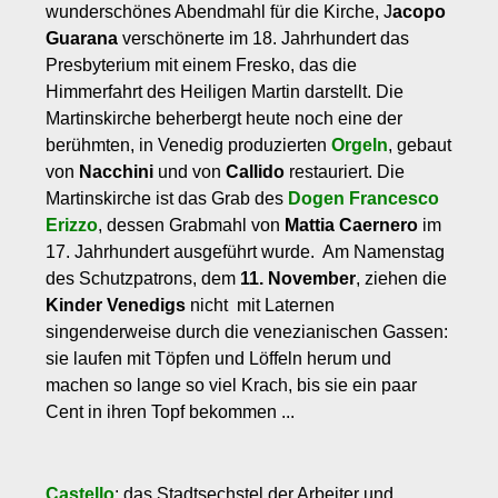
wunderschönes Abendmahl für die Kirche, J
acopo
Guarana
verschönerte im 18. Jahrhundert das
Presbyterium mit einem Fresko, das die
Himmerfahrt des Heiligen Martin darstellt. Die
Martinskirche beherbergt heute noch eine der
berühmten, in Venedig produzierten
Orgeln
, gebaut
von
Nacchini
und von
Callido
restauriert. Die
Martinskirche ist das Grab des
Dogen Francesco
Erizzo
, dessen Grabmahl von
Mattia Caernero
im
17. Jahrhundert ausgeführt wurde. Am Namenstag
des Schutzpatrons, dem
11. November
, ziehen die
Kinder Venedigs
nicht mit Laternen
singenderweise durch die venezianischen Gassen:
sie laufen mit Töpfen und Löffeln herum und
machen so lange so viel Krach, bis sie ein paar
Cent in ihren Topf bekommen ...
Castello
: das Stadtsechstel der Arbeiter und