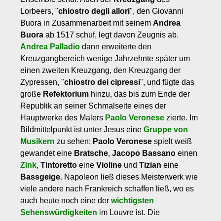
Lorbeers, "
chiostro degli allori
", den Giovanni
Buora in Zusammenarbeit mit seinem
Andrea
Buora
ab 1517 schuf, legt davon Zeugnis ab.
Andrea Palladio
dann erweiterte den
Kreuzgangbereich wenige Jahrzehnte später um
einen zweiten Kreuzgang, den Kreuzgang der
Zypressen, "
chiostro dei cipressi
", und fügte das
große
Refektorium
hinzu, das bis zum Ende der
Republik an seiner Schmalseite eines der
Hauptwerke des Malers
Paolo Veronese
zierte. Im
Bildmittelpunkt ist unter Jesus eine
Gruppe von
Musikern
zu sehen:
Paolo Veronese
spielt weiß
gewandet eine
Bratsche
,
Jacopo Bassano
einen
Zink
,
Tintoretto
eine
Violine
und
Tizian
eine
Bassgeige.
Napoleon ließ dieses Meisterwerk wie
viele andere nach Frankreich schaffen ließ, wo es
auch heute noch eine der
wichtigsten
Sehenswürdigkeiten
im Louvre ist. Die