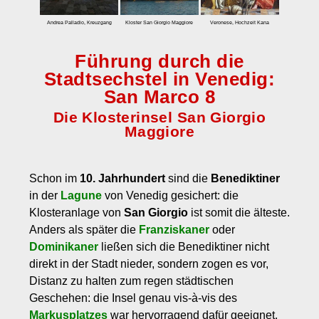
zum Einbuchen
Andrea Palladio, Kreuzgang
Kloster San Giorgio Maggiore
Veronese, Hochzeit Kana
Preise
Führung durch die
Tarife
Stadtsechstel in Venedig:
Eintrittspreis Venedig und Eintrittspreise für Museen
San Marco 8
Stornobedingungen
Die Klosterinsel San Giorgio
Maggiore
Kontakt
Über uns
Schon im
10. Jahrhundert
sind die
Benediktiner
Kundenmeinungen
in der
Lagune
von Venedig gesichert: die
Klosteranlage von
San Giorgio
ist somit die älteste.
Anders als später die
Franziskaner
oder
Dominikaner
ließen sich die Benediktiner nicht
direkt in der Stadt nieder, sondern zogen es vor,
Distanz zu halten zum regen städtischen
Geschehen: die Insel genau vis-à-vis des
Markusplatzes
war hervorragend dafür geeignet.